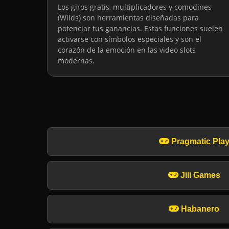
Los giros gratis, multiplicadores y comodines
(Wilds) son herramientas diseñadas para
potenciar tus ganancias. Estas funciones suelen
activarse con símbolos especiales y son el
corazón de la emoción en las video slots
modernas.
Pragmatic Pla
Jili Games
Habanero