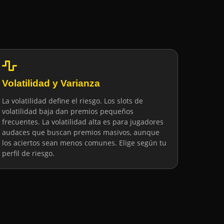
Volatilidad y Varianza
La volatilidad define el riesgo. Los slots de
volatilidad baja dan premios pequeños
frecuentes. La volatilidad alta es para jugadores
audaces que buscan premios masivos, aunque
los aciertos sean menos comunes. Elige según tu
perfil de riesgo.