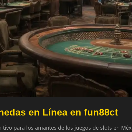
edas en Línea en fun88ct
nitivo para los amantes de los juegos de slots en Mé