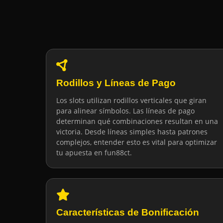
Rodillos y Líneas de Pago
Los slots utilizan rodillos verticales que giran
para alinear símbolos. Las líneas de pago
determinan qué combinaciones resultan en una
victoria. Desde líneas simples hasta patrones
complejos, entender esto es vital para optimizar
tu apuesta en fun88ct.
Características de Bonificación