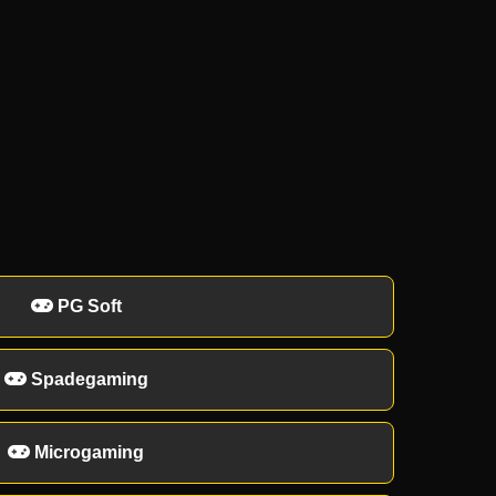
PG Soft
Spadegaming
Microgaming