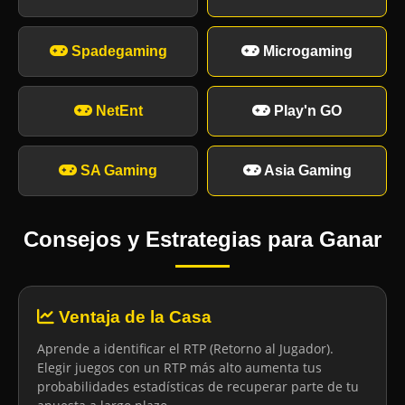
Spadegaming
Microgaming
NetEnt
Play'n GO
SA Gaming
Asia Gaming
Consejos y Estrategias para Ganar
Ventaja de la Casa
Aprende a identificar el RTP (Retorno al Jugador).
Elegir juegos con un RTP más alto aumenta tus
probabilidades estadísticas de recuperar parte de tu