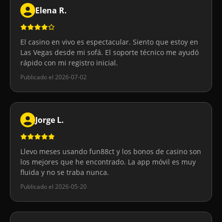
Elena R.
El casino en vivo es espectacular. Siento que estoy en
Las Vegas desde mi sofá. El soporte técnico me ayudó
rápido con mi registro inicial.
Publicado el 2026-07-02
Jorge L.
Llevo meses usando fun88ct y los bonos de casino son
los mejores que he encontrado. La app móvil es muy
fluida y no se traba nunca.
Publicado el 2026-05-20