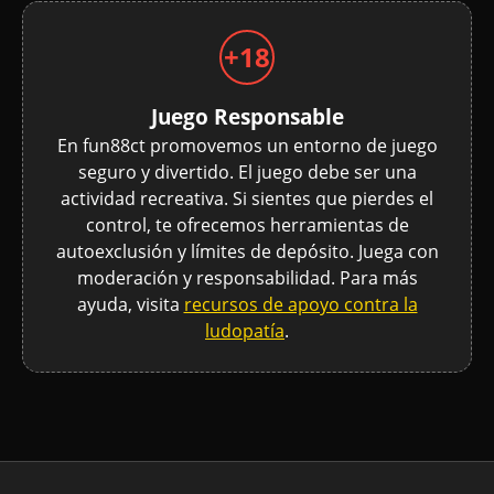
+18
Juego Responsable
En fun88ct promovemos un entorno de juego
seguro y divertido. El juego debe ser una
actividad recreativa. Si sientes que pierdes el
control, te ofrecemos herramientas de
autoexclusión y límites de depósito. Juega con
moderación y responsabilidad. Para más
ayuda, visita
recursos de apoyo contra la
ludopatía
.