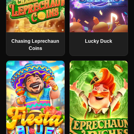
Chasing Leprechaun
Lucky Duck
Coins