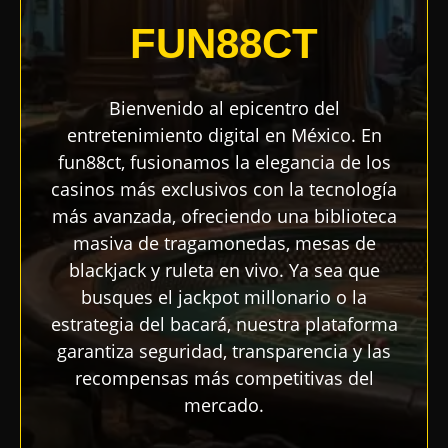
FUN88CT
Bienvenido al epicentro del
entretenimiento digital en México. En
fun88ct, fusionamos la elegancia de los
casinos más exclusivos con la tecnología
más avanzada, ofreciendo una biblioteca
masiva de tragamonedas, mesas de
blackjack y ruleta en vivo. Ya sea que
busques el jackpot millonario o la
estrategia del bacará, nuestra plataforma
garantiza seguridad, transparencia y las
recompensas más competitivas del
mercado.